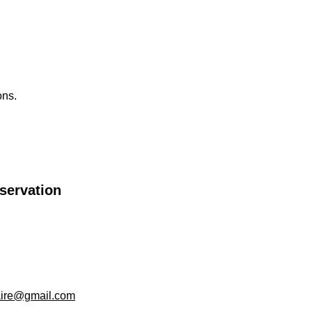
ons.
éservation
aire@gmail.com