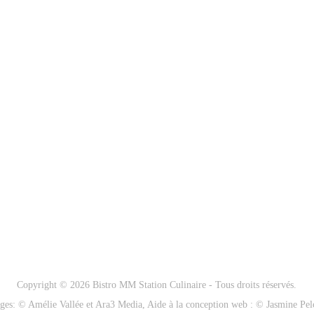
NOUS JOINDRE
(579) 477-7777
mmstationculinaire@gmail
Copyright © 2026 Bistro MM Station Culinaire - Tous droits réservés.
ges: © Amélie Vallée et Ara3 Media, Aide à la conception web : © Jasmine Pel