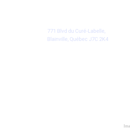
ADRESSE
771 Blvd du Curé-Labelle, 
Blainville, Québec J7C 2K4
Google Maps
RÉSEAUX SOCIAUX
Ima