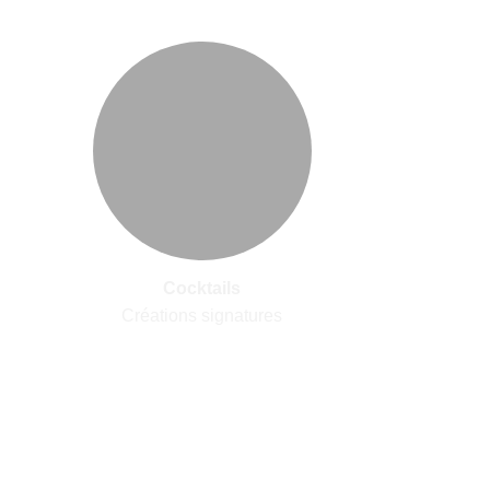
Cocktails
Créations signatures