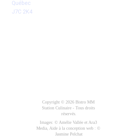
Québec 
.com
J7C 2K4
Google Maps
RÉSEAUX 
SOCIAUX
Copyright © 2026 Bistro MM 
Station Culinaire - Tous droits 
réservés.
Images: © Amélie Vallée et Ara3 
Media, Aide à la conception web : © 
Jasmine Pelchat