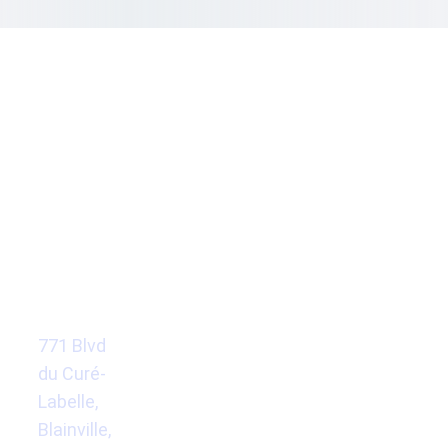
ADRESSE
NOUS 
JOINDRE
771 Blvd 
(579) 477-
du Curé-
7777
Labelle, 
mmstationcul
Blainville, 
inaire@gmail